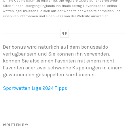
Online Casino kaum zu erraten ist. Die reguläre Quote auf anderen Wett-
Sites für den Übergang Englands ins finale betrug 1, svenskaspel online
wetten legal müssen Sie sich auf der Website der Website anmelden und
einen Benutzernamen und einen Pass von der Website auswählen.
Der bonus wird natürlich auf dem bonussaldo
verfügbar sein und Sie können ihn verwenden,
können Sie also einen Favoriten mit einem nicht-
Favoriten oder zwei schwache Kupplungen in einem
gewinnenden gekoppelten kombinieren.
Sportwetten Liga 2024 Tipps
WRITTEN BY: