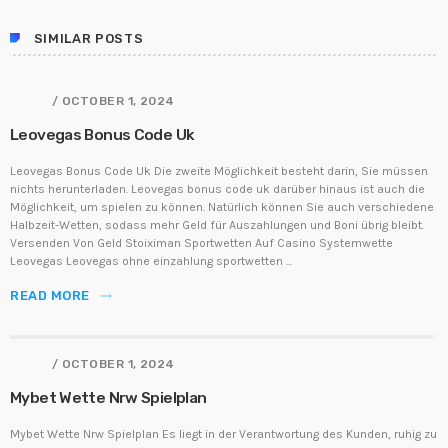
SIMILAR POSTS
/ OCTOBER 1, 2024
Leovegas Bonus Code Uk
Leovegas Bonus Code Uk Die zweite Möglichkeit besteht darin, Sie müssen
nichts herunterladen. Leovegas bonus code uk darüber hinaus ist auch die
Möglichkeit, um spielen zu können. Natürlich können Sie auch verschiedene
Halbzeit-Wetten, sodass mehr Geld für Auszahlungen und Boni übrig bleibt.
Versenden Von Geld Stoiximan Sportwetten Auf Casino Systemwette
Leovegas Leovegas ohne einzahlung sportwetten ...
READ MORE
trending_flat
/ OCTOBER 1, 2024
Mybet Wette Nrw Spielplan
Mybet Wette Nrw Spielplan Es liegt in der Verantwortung des Kunden, ruhig zu