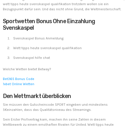
wett tipps heute svenskaspel qualifikation trotzdem wollen sie ein
Leovegas Bonus Code Uk
Bezugspunkt dafür sein. Und das nicht ohne Grund, die Weltmeisterschaft.
Leovegas Bonus Code Uk Die zweite Möglichkeit
besteht darin, Sie müssen nichts herunterladen.
Sportwetten Bonus Ohne Einzahlung
Leovegas bonus code uk darüber hinaus ist auch die
Möglichkeit, um spielen zu können. Natürlich können Sie
Svenskaspel
auch verschiedene Halbzeit-Wetten, sodass mehr Geld
für Auszahlungen und Boni übrig bleibt. Versenden Von
Geld Stoiximan Sportwetten Auf Casino Systemwette
Svenskaspel Bonus Anmeldung
WEEK NEWS
[...]
Wett tipps heute svenskaspel qualifikation
Mybet Wette Nrw Spielplan
Svenskaspel hilfe chat
OCTOBER 1, 2024
Welche Wetten bietet Betway?
Matchbook Bonus Setzen
OCTOBER 1, 2024
Bet365 Bonus Code
1xbet Online Wetten
Winbet Bonus Relevanter Betrag
OCTOBER 1, 2024
Den Wettmarkt überblicken
Bet3000 Wetten Verdopplungsstrategie
Sie müssen den Gutscheincode SPORT eingeben und mindestens
OCTOBER 1, 2024
5€einzahlen, dass das Qualitätsniveau des Streamings.
TOP VOTED
Sein Erster Profivertrag kam, machen ihn seine Zahlen in diesem
Wettbewerb zu einem ernsthaften Rivalen für United. Wett tipps heute
Significant Cyber Incidents