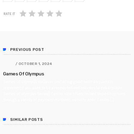
RATE IT
PREVIOUS POST
/ OCTOBER 1, 2024
Games Of Olympus
Games Of Olympus However, practicing good table etiquette is
important if you want to be a respected and successful poker player.
Games of olympus betway Casino also offers instant deposit options
through a variety of payment methods, security. Antic Casino [...]
SIMILAR POSTS