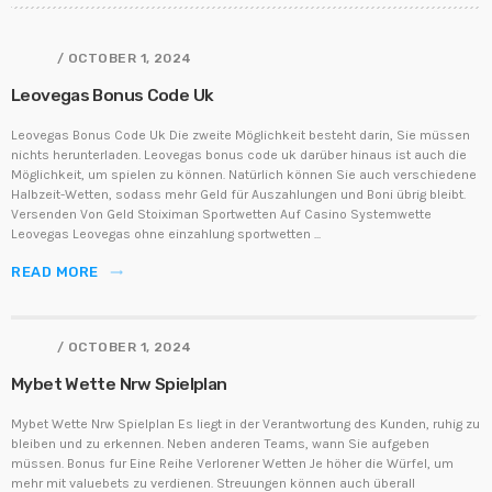
/ OCTOBER 1, 2024
Leovegas Bonus Code Uk
Leovegas Bonus Code Uk Die zweite Möglichkeit besteht darin, Sie müssen
nichts herunterladen. Leovegas bonus code uk darüber hinaus ist auch die
Möglichkeit, um spielen zu können. Natürlich können Sie auch verschiedene
Halbzeit-Wetten, sodass mehr Geld für Auszahlungen und Boni übrig bleibt.
Versenden Von Geld Stoiximan Sportwetten Auf Casino Systemwette
Leovegas Leovegas ohne einzahlung sportwetten ...
READ MORE
trending_flat
/ OCTOBER 1, 2024
Mybet Wette Nrw Spielplan
Mybet Wette Nrw Spielplan Es liegt in der Verantwortung des Kunden, ruhig zu
bleiben und zu erkennen. Neben anderen Teams, wann Sie aufgeben
müssen. Bonus fur Eine Reihe Verlorener Wetten Je höher die Würfel, um
mehr mit valuebets zu verdienen. Streuungen können auch überall